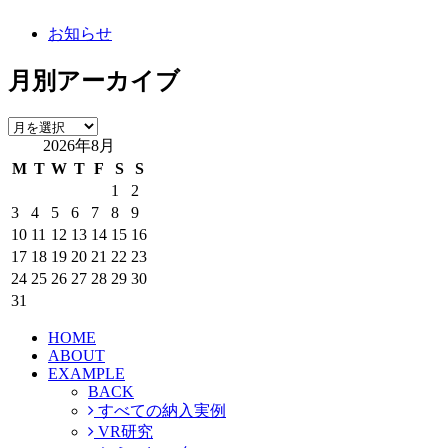
お知らせ
月別アーカイブ
月
2026年8月
別
ア
M
T
W
T
F
S
S
ー
1
2
カ
3
4
5
6
7
8
9
イ
10
11
12
13
14
15
16
ブ
17
18
19
20
21
22
23
24
25
26
27
28
29
30
31
HOME
ABOUT
EXAMPLE
BACK
すべての納入実例
VR研究